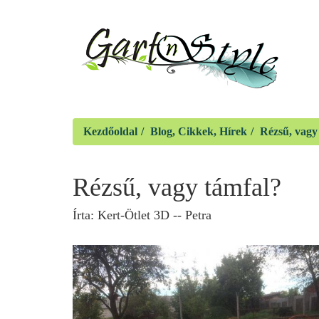
Kezdőoldal
Blog, Cikkek, Hírek
Rézsű, vagy
Rézsű, vagy támfal?
Írta:
Kert-Ötlet 3D -- Petra