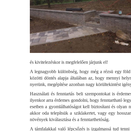
és kivitelezéskor is megfelelően járjunk el!
A legnagyobb különbség, hogy még a rézsü egy föld al
közötti döntés alapja általában az, hogy mennyi helyr
nyerünk, megépítése azonban nagy körültekintést igén
Használati és fenntartás beli szempontokat is érde
ilyenkor arra érdemes gondolni, hogy fenntartható legy
esetben a gyomlálhatóságot kell biztosítani és olyan 
akkor oda telepítsük a sziklakertet, vagy egy hosszan
növények kiválasztása és a fenntarthetóság.
A támfalakkal való lépcsőzés is izgalmassá tud tenni 