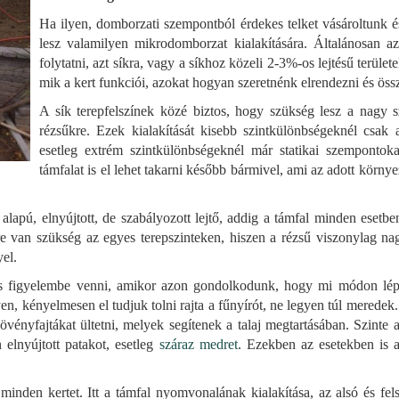
Ha ilyen, domborzati szempontból érdekes telket vásároltunk é
lesz valamilyen mikrodomborzat kialakítására. Általánosan az
folytatni, azt síkra, vagy a síkhoz közeli 2-3%-os lejtésű terüle
mik a kert funkciói, azokat hogyan szeretnénk elrendezni és öss
A sík terepfelszínek közé biztos, hogy szükség lesz a nagy 
rézsűkre. Ezek kialakítását kisebb szintkülönbségeknél csak
esetleg extrém szintkülönbségeknél már statikai szempontoka
támfalat is el lehet takarni később bármivel, ami az adott körny
apú, elnyújtott, de szabályozott lejtő, addig a támfal minden esetben
e van szükség az egyes terepszinteken, hiszen a rézsű viszonylag nagy
yel.
mes figyelembe venni, amikor azon gondolkodunk, hogy mi módon lépc
en, kényelmesen el tudjuk tolni rajta a fűnyírót, ne legyen túl meredek.
növényfajtákat ültetni, melyek segítenek a talaj megtartásában. Szint
 elnyújtott patakot, esetleg
száraz medret
. Ezekben az esetekben is 
minden kertet. Itt a támfal nyomvonalának kialakítása, az alsó és fel