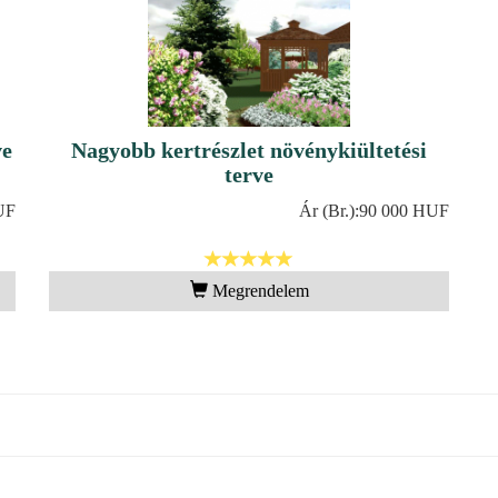
ve
Nagyobb kertrészlet növénykiültetési
terve
UF
Ár (Br.):
90 000 HUF
Megrendelem