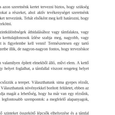
s azon szeretnénk kertet tervezni biztos, hogy szükség
okat a részeket, ahol aktív tevékenységet szeretnénk
teket tervezünk. Tehát elsőként meg kell határozni, hogy
zekötni.
szintkülönbségek áthidalásához vagy támfalakra, vagy
 a kerttulajdonosok ízlése szabja meg, nagyobb, vagy
t is figyelembe kell venni! Természetesen egy tartó
ezetbe illik, de nagyon-nagyon fontos, hogy tervezéskor
 valamilyen épített elmekből álló, művi elem. A kettő
 helyet foglalhat, a támfallal viszont rengeteg helyet
sőzzük a terepet. Választhatunk sima gyepes rézsűt,
 Választhatunk növényekkel borított felületet, ebben az
e adja magát a lehetőség, hogy ha már van egy rézsűnk,
a legfontosabb szempontok: a megfelelő alapanyagok,
ső szinteket összekötő lépcsők elhelyezése és a támfal