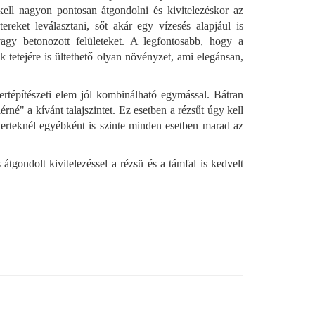
kell nagyon pontosan átgondolni és kivitelezéskor az
tereket leválasztani, sőt akár egy vízesés alapjául is
vagy betonozott felületeket. A legfontosabb, hogy a
k tetejére is ültethető olyan növényzet, ami elegánsan,
ertépítészeti elem jól kombinálható egymással. Bátran
rné" a kívánt talajszintet. Ez esetben a rézsűt úgy kell
s kerteknél egyébként is szinte minden esetben marad az
 átgondolt kivitelezéssel a rézsü és a támfal is kedvelt