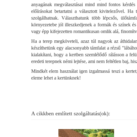
anyagának megválasztásai mind mind fontos kérdés má
előírásokat betartatni a választott kivitelezővel. Ha
szolgálhatnak. Választhatunk több lépcsős, ülőtámf
környezetebe jól illeszkedjenek a formák és színek és 
vagy épp kifejezetten romantikusan omlik alá, finomítva 
Ha a terep megköveteli, azaz túl nagyok az áthidalan
készíthetünk egy alacsonyabb támfalat a rézsű "lábához"
kialakítani, hogy a kertben szemlélődő rálásson a felü
eredeti terepnek némi lejtése, ami nem feltétlen baj, h
Mindkét elem használat igen izgalmassá teszi a kertet, 
eleme lehet a kertünknek!
A cikkben említett szolgáltatás(ok):