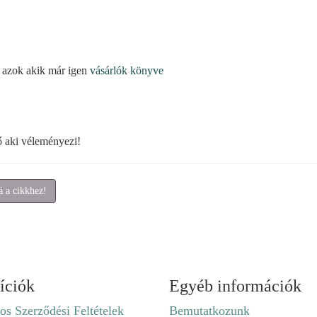
 azok akik már igen
vásárlók könyve
ő aki véleményezi!
 a cikkhez!
íciók
Egyéb információk
os Szerződési Feltételek
Bemutatkozunk