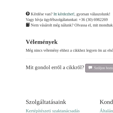
Kérdése van?
Itt kérdezhet!
, gyorsan válaszolunk!
Vagy hívja ügyfélszolgálatunkat: +36 (30) 6982269
Nem vásárolt még nálunk? Olvassa el, mit mondtak
Vélemények
Még nincs vélemény ehhez a cikkhez legyen ön az els
Mit gondol erről a cikkről?
Szóljon hozzá
Szolgáltatásaink
Kond
Kertépítészeti szaktanácsadás
Általán