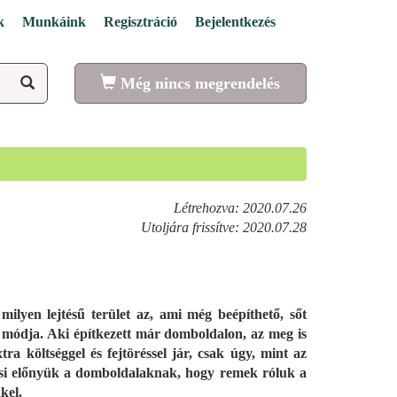
k
Munkáink
Regisztráció
Bejelentkezés
Még nincs megrendelés
Létrehozva: 2020.07.26
Utoljára frissítve: 2020.07.28
milyen lejtésű terület az, ami még beépíthető, sőt
ati módja. Aki építkezett már domboldalon, az meg is
xtra költséggel és fejtöréssel jár, csak úgy, mint az
iási előnyük a domboldalaknak, hogy remek róluk a
kel.