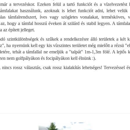
r a tervezéskor. Ezeken felül a tartó funkciót és a vízelvezetést 
 támfalakat használunk, azoknak is lehet funkciót adni, lehet velük 
alas támfalrendszert, íves vagy szögletes vonalakat, termésköves, 
az, hogy a támfal hosszú éveken át szilárd és stabil legyen. A támfala
az épített jelleget.
dó szintkülönbségek és szűkek a rendelkezésre álló területek a két k
, ha nyernünk kell egy kis vízszintes területet még mielőtt a rézsü "elé
letére, tehát a támfallal ne emeljük a "talpát" 1m-1,3m fölé. A lejtő
iszen nem golfpályákon és focipályákon kell élnünk :).
nincs rossz választás, csak rossz kialakítás lehetséges! Tervezéssel és