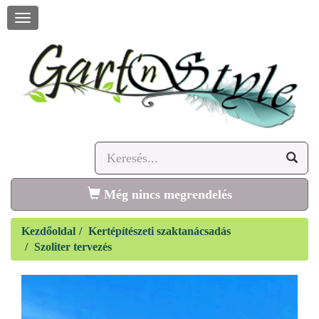
Navigáció
megnyitása
Még nincs megrendelés
Kezdőoldal
Kertépítészeti szaktanácsadás
Szoliter tervezés