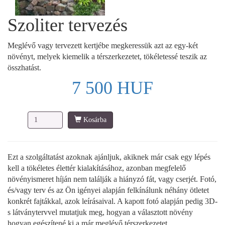
Szoliter tervezés
Meglévő vagy tervezett kertjébe megkeressük azt az egy-két
növényt, melyek kiemelik a térszerkezetet, tökéletessé teszik az
összhatást.
7 500 HUF
Kosárba
Ezt a szolgáltatást azoknak ajánljuk, akiknek már csak egy lépés
kell a tökéletes élettér kialakításához, azonban megfelelő
növényismeret híján nem találják a hiányzó fát, vagy cserjét. Fotó,
és/vagy terv és az Ön igényei alapján felkínálunk néhány ötletet
konkrét fajtákkal, azok leírásaival. A kapott fotó alapján pedig 3D-
s látványtervvel mutatjuk meg, hogyan a választott növény
hogyan egészítené ki a már meglévő térszerkezetet.