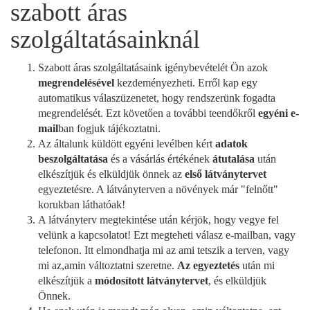
szabott áras
szolgáltatásainknál
Szabott áras szolgáltatásaink igénybevételét Ön azok
megrendelésével
kezdeményezheti. Erről kap egy
automatikus válaszüzenetet, hogy rendszerünk fogadta
megrendelését. Ezt követően a további teendőkről
egyéni e-
mail
ban fogjuk tájékoztatni.
Az általunk küldött egyéni levélben kért
adatok
beszolgáltatása
és a vásárlás értékének
átutalása
után
elkészítjük és elküldjük önnek az
első látványtervet
egyeztetésre. A látványterven a növények már "felnőtt"
korukban láthatóak!
A látványterv megtekintése után kérjök, hogy vegye fel
velünk a kapcsolatot! Ezt megteheti válasz e-mailban, vagy
telefonon. Itt elmondhatja mi az ami tetszik a terven, vagy
mi az,amin változtatni szeretne.
Az egyeztetés
után mi
elkészítjük a
módosított látványtervet
, és elküldjük
Önnek.