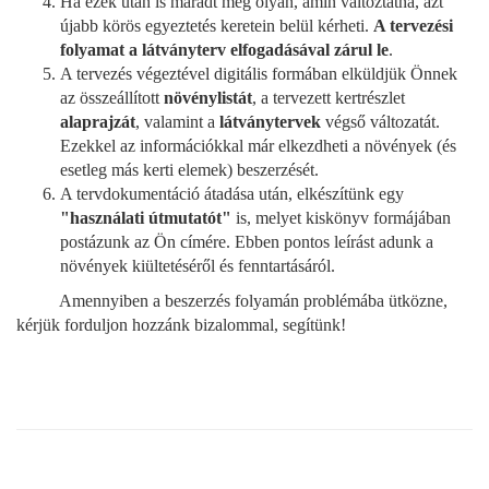
Ha ezek után is maradt még olyan, amin változtatna, azt
újabb körös egyeztetés keretein belül kérheti.
A tervezési
folyamat a látványterv elfogadásával zárul le
.
A tervezés végeztével digitális formában elküldjük Önnek
az összeállított
növénylistát
, a tervezett kertrészlet
alaprajzát
, valamint a
látványtervek
végső változatát.
Ezekkel az információkkal már elkezdheti a növények (és
esetleg más kerti elemek) beszerzését.
A tervdokumentáció átadása után, elkészítünk egy
"használati útmutatót"
is, melyet kiskönyv formájában
postázunk az Ön címére. Ebben pontos leírást adunk a
növények kiültetéséről és fenntartásáról.
Amennyiben a beszerzés folyamán problémába ütközne,
kérjük forduljon hozzánk bizalommal, segítünk!