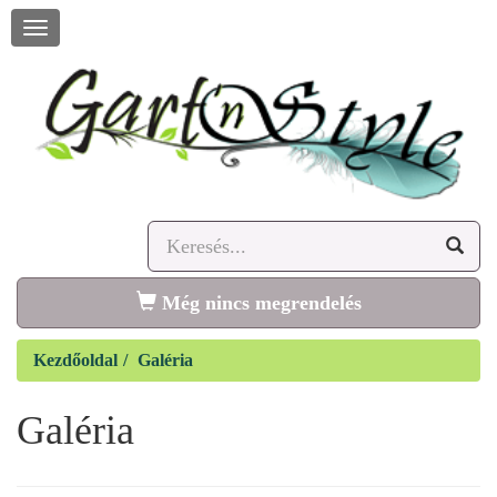
Navigáció
megnyitása
Még nincs megrendelés
Kezdőoldal
Galéria
Galéria