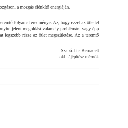
mozgáson, a mozgás élénkítő energiáján.
 teremtő folyamat eredménye. Az, hogy ezzel az ötlettel
ennyire jelent megoldást valamely problémára vagy épp
t legszebb része az ötlet megszületése. Az a teremtő
Szabó-Lits Bernadett
okl. tájépítész mérnök