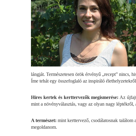
lángját. Természetesen örök érvényű „recept” nincs, 
Íme tehát egy összefoglaló az inspiráló élethelyzetekrő
Híres kertek és kerttervezők megismerése:
Az újfajt
mint a növényválasztás, vagy az olyan nagy léptékről, am
A természet:
mint kerttervező, csodálatosnak találom a 
megoldanom.