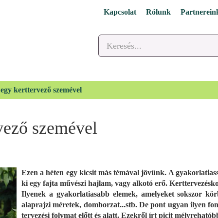
Kapcsolat
Rólunk
Partnerein
 egy kerttervező szemével
rvező szemével
Ezen a héten egy kicsit más témával jövünk. A gyakorlatias
ki egy fajta művészi hajlam, vagy alkotó erő. Kerttervezés
Ilyenek a gyakorlatiasabb elemek, amelyeket sokszor körb
alaprajzi méretek, domborzat...stb. De pont ugyan ilyen fo
tervezési folymat előtt és alatt. Ezekről írt picit mélyrehat