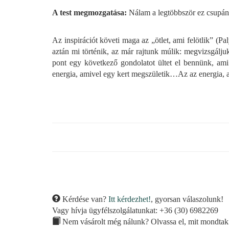
A test megmozgatása:
Nálam a legtöbbször ez csupán k
Az inspirációt követi maga az „ötlet, ami felötlik” (P
aztán mi történik, az már rajtunk múlik: megvizsgálj
pont egy következő gondolatot ültet el bennünk, ami
energia, amivel egy kert megszületik…Az az energia, a
Kérdése van?
Itt kérdezhet!
, gyorsan válaszolunk!
Vagy hívja ügyfélszolgálatunkat: +36 (30) 6982269
Nem vásárolt még nálunk? Olvassa el, mit mondtak