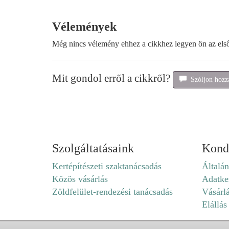
Vélemények
Még nincs vélemény ehhez a cikkhez legyen ön az els
Mit gondol erről a cikkről?
Szóljon hozzá
Szolgáltatásaink
Kond
Kertépítészeti szaktanácsadás
Általán
Közös vásárlás
Adatkez
Zöldfelület-rendezési tanácsadás
Vásárl
Elállás