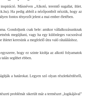
inspiráció. Másnéven „Alkotó, teremtő sugallat, ihlet.
k.hu). Ha pedig abból a nézőpontból nézzük, hogy az
ilyen fontos tényezőt jelent a mai ember életében.
iuma. Gondoljunk csak bele: amikor vállalkozásunknak
eretnénk megújítani, vagy ha egy különleges vacsorával
 ihletet keresünk a megfelelő útra való rátaláláshoz.
gyszerre, hogy ez szinte kioltja az alkotó folyamatok
talán segíthet ebben.
ágítják a határokat. Legyen szó olyan részletkérdésről,
ítészeti problémát sikerült már a természet „logikájával”