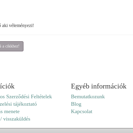
ő aki véleményezi!
 a cikkhez!
íciók
Egyéb információk
os Szerződési Feltételek
Bemutatkozunk
elési tájékoztató
Blog
ás menete
Kapcsolat
 / visszaküldés