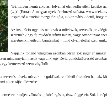
"Bármilyen nemű alkotási folyamat elengedhetetlen kelléke az 
(…)” (Forrás: A magyar nyelv értelmező szótára, www.mek.osz
inspiráció a tetteink mozgatórugója, akkor máris kiderül, hogy m
Az inspiráció ugyanis nemcsak a művészek, tervezők privilég
szeretnénk egy új fejlődési irányt találni, vagy otthonunkat sz
szeretnénk meglepni barátainkat – mind olyan élethelyzet, amikor
Napjaink rohanó világában azonban olyan sok inger ér minket e
hiszen mindannyian mások vagyunk, egy rövid gondolatébresztő azonban 
l, egy kerttervező szemszögéből:
a tervezési elvek, műszaki megoldások rendkívül frissítően hatnak, kit
i a kert tájba illesztése.
természet rendjét, változásait, körforgásait, összefüggéseit. Sok kertép