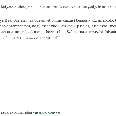
utyasétáltatást jelent, de talán nem is ezen van a hangsúly, hanem a 
alya Bea: Szeretem az ötleteimet online kurzus) bennünk. Ez az alkotó,
uk sok szempontból, hogy mennyire illeszkedik jelenlegi életünkbe, m
 aztán a megelégedettséget hozza el. – Számomra a tervezési folyama
mi által a kertet a szívembe zárom!"
 azok akik már igen
vásárlók könyve