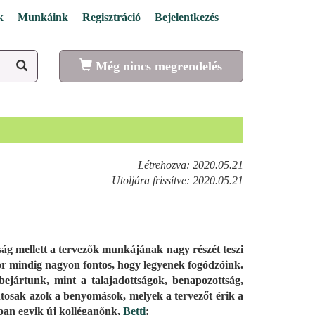
k
Munkáink
Regisztráció
Bejelentkezés
Még nincs megrendelés
Létrehozva: 2020.05.21
Utoljára frissítve: 2020.05.21
ság mellett a tervezők munkájának nagy részét teszi
kor mindig nagyon fontos, hogy legyenek fogódzóink.
ejártunk, mint a talajadottságok, benapozottság,
ntosak azok a benyomások, melyek a tervezőt érik a
óbban egyik új kolléganőnk,
Betti
: