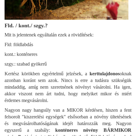
Fld. / kont./ szgy.?
Mit is jelentenek egyáltalán ezek a rövidítések:
Fld: földlabdás
kont.: konténeres
szgy.: szabad gyökerű
Kertész körökben egyértelmű jelzések, a
kerttulajdonos
oknak
azonban koránt sem azok. Nincs is erre a tudásra szükségük
mindaddig, amíg nem szeretnének növényt vásárolni. Ha igen,
akkor viszont nem árt tudni, hogy melyiket mikor és miért
érdemes megvásárolni.
Nagyon nagy hangsúly van a MIKOR kérdésen, hiszen a fent
felsorolt "kiszerelési egységek" elsősorban a növény ültetésének
és megvásárolhatóságának idejét határozzák meg. Nagyon
egyszerű a szabály:
konténeres növény BÁRMIKOR