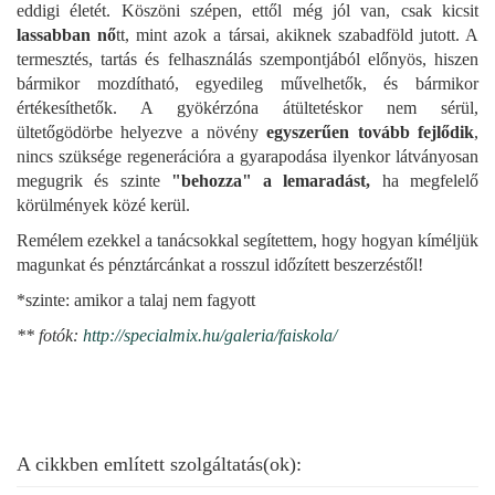
eddigi életét. Köszöni szépen, ettől még jól van, csak kicsit
lassabban nő
tt, mint azok a társai, akiknek szabadföld jutott. A
termesztés, tartás és felhasználás szempontjából előnyös, hiszen
bármikor mozdítható, egyedileg művelhetők, és bármikor
értékesíthetők. A gyökérzóna átültetéskor nem sérül,
ültetőgödörbe helyezve a növény
egyszerűen tovább fejlődik
,
nincs szüksége regenerációra a gyarapodása ilyenkor látványosan
megugrik és szinte
"behozza" a lemaradást,
ha megfelelő
körülmények közé kerül.
Remélem ezekkel a tanácsokkal segítettem, hogy hogyan kíméljük
magunkat és pénztárcánkat a rosszul időzített beszerzéstől!
*szinte: amikor a talaj nem fagyott
** fotók:
http://specialmix.hu/galeria/faiskola/
A cikkben említett szolgáltatás(ok):