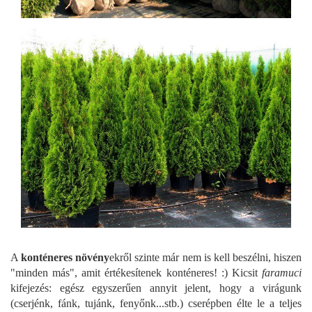
A
konténeres növény
ekről szinte már nem is kell beszélni, hiszen
"minden más", amit értékesítenek konténeres! :) Kicsit
faramuci
kifejezés: egész egyszerűen annyit jelent, hogy a virágunk
(cserjénk, fánk, tujánk, fenyőnk...stb.) cserépben élte le a teljes