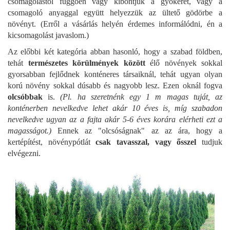
csomagolástól függően vagy kibontjuk a gyökeret, vagy a
csomagoló anyaggal együtt helyezzük az ültető gödörbe a
növényt. (Erről a vásárlás helyén érdemes informálódni, én a
kicsomagolást javaslom.)
Az előbbi két kategória abban hasonló, hogy a szabad földben,
tehát
természetes körülmények között
élő növények sokkal
gyorsabban fejlődnek konténeres társaiknál, tehát ugyan olyan
korú növény sokkal dúsabb és nagyobb lesz. Ezen oknál fogva
olcsóbbak
is.
(Pl. ha szeretnénk egy 1 m magas tuját, az
konténerben nevelkedve lehet akár 10 éves is, míg szabadon
nevelkedve ugyan az a fajta akár 5-6 éves korára elérheti ezt a
magasságot.)
Ennek az "olcsóságnak" az az ára, hogy a
kertépítést, növénypótlát
csak tavasszal, vagy ősszel
tudjuk
elvégezni.