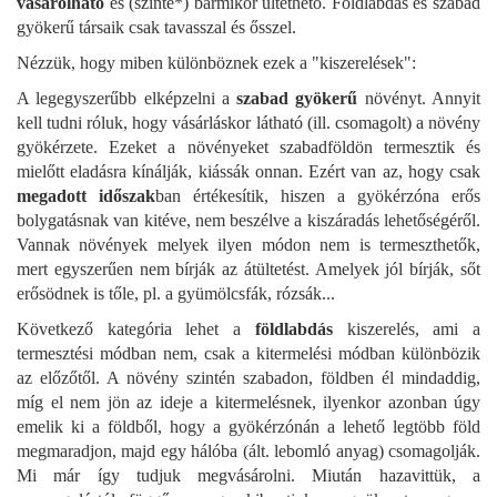
vásárolható
és (szinte*) bármikor ültethető. Földlabdás és szabad
gyökerű társaik csak tavasszal és ősszel.
Nézzük, hogy miben különböznek ezek a "kiszerelések":
A legegyszerűbb elképzelni a
szabad gyökerű
növényt. Annyit
kell tudni róluk, hogy vásárláskor látható (ill. csomagolt) a növény
gyökérzete. Ezeket a növényeket szabadföldön termesztik és
mielőtt eladásra kínálják, kiássák onnan. Ezért van az, hogy csak
megadott időszak
ban értékesítik, hiszen a gyökérzóna erős
bolygatásnak van kitéve, nem beszélve a kiszáradás lehetőségéről.
Vannak növények melyek ilyen módon nem is termeszthetők,
mert egyszerűen nem bírják az átültetést. Amelyek jól bírják, sőt
erősödnek is tőle, pl. a gyümölcsfák, rózsák...
Következő kategória lehet a
földlabdás
kiszerelés, ami a
termesztési módban nem, csak a kitermelési módban különbözik
az előzőtől. A növény szintén szabadon, földben él mindaddig,
míg el nem jön az ideje a kitermelésnek, ilyenkor azonban úgy
emelik ki a földből, hogy a gyökérzónán a lehető legtöbb föld
megmaradjon, majd egy hálóba (ált. lebomló anyag) csomagolják.
Mi már így tudjuk megvásárolni. Miután hazavittük, a