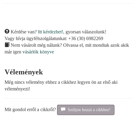
Kérdése van?
Itt kérdezhet!
, gyorsan válaszolunk!
Vagy hívja ügyfélszolgálatunkat: +36 (30) 6982269
Nem vásárolt még nálunk? Olvassa el, mit mondtak azok akik
már igen
vásárlók könyve
Vélemények
Még nincs vélemény ehhez a cikkhez legyen ön az első aki
véleményezi!
Mit gondol erről a cikkről?
Szóljon hozzá a cikkhez!